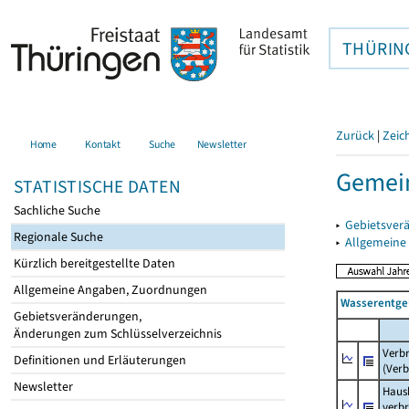
THÜRIN
Zurück
|
Zeic
Home
Kontakt
Suche
Newsletter
Gemein
STATISTISCHE DATEN
Sachliche Suche
▸
Gebietsver
Regionale Suche
▸
Allgemeine
Kürzlich bereitgestellte Daten
Allgemeine Angaben, Zuordnungen
Wasserentge
Gebietsveränderungen,
Änderungen zum Schlüsselverzeichnis
Verb
Definitionen und Erläuterungen
(Verb
Newsletter
Haush
verb