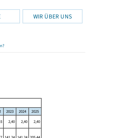
E
WIR ÜBER UNS
en?
2
2023
2024
2025
93
2,40
2,40
2,40
77
141,24
141,24
205,44