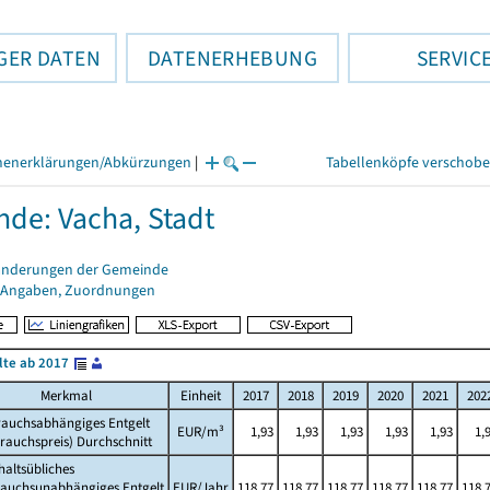
GER DATEN
DATENERHEBUNG
SERVIC
henerklärungen/Abkürzungen
|
Tabellenköpfe verschob
de: Vacha, Stadt
änderungen der Gemeinde
 Angaben, Zuordnungen
lte ab 2017
Merkmal
Einheit
2017
2018
2019
2020
2021
202
rauchsabhängiges Entgelt
EUR/m³
1,93
1,93
1,93
1,93
1,93
1,
rauchspreis) Durchschnitt
altsübliches
rauchsunabhängiges Entgelt
EUR/Jahr
118,77
118,77
118,77
118,77
118,77
118,