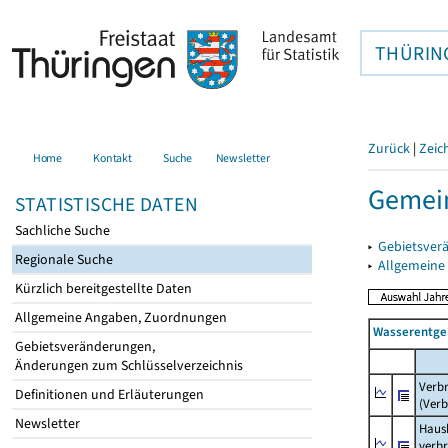
THÜRIN
Zurück
|
Zeic
Home
Kontakt
Suche
Newsletter
Gemei
STATISTISCHE DATEN
Sachliche Suche
▸
Gebietsver
Regionale Suche
▸
Allgemeine
Kürzlich bereitgestellte Daten
Allgemeine Angaben, Zuordnungen
Wasserentge
Gebietsveränderungen,
Änderungen zum Schlüsselverzeichnis
Verb
Definitionen und Erläuterungen
(Verb
Newsletter
Haush
verb