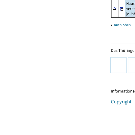
Haush
verb
je Ja
▴
nach oben
Das Thüringer
Informationen
Copyright