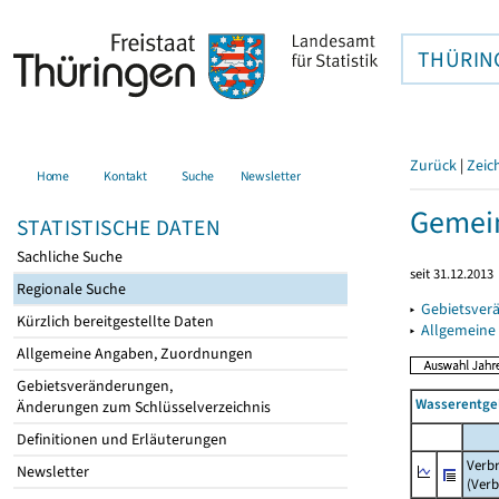
THÜRIN
Zurück
|
Zeic
Home
Kontakt
Suche
Newsletter
Gemei
STATISTISCHE DATEN
Sachliche Suche
seit 31.12.2013
Regionale Suche
▸
Gebietsver
Kürzlich bereitgestellte Daten
▸
Allgemeine
Allgemeine Angaben, Zuordnungen
Gebietsveränderungen,
Wasserentge
Änderungen zum Schlüsselverzeichnis
Definitionen und Erläuterungen
Verb
Newsletter
(Verb