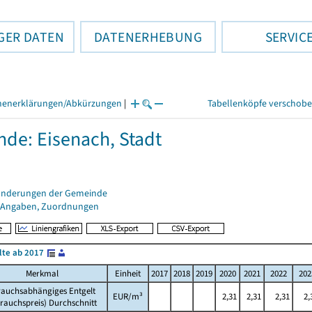
GER DATEN
DATENERHEBUNG
SERVIC
henerklärungen/Abkürzungen
|
Tabellenköpfe verschob
de: Eisenach, Stadt
änderungen der Gemeinde
 Angaben, Zuordnungen
lte ab 2017
Merkmal
Einheit
2017
2018
2019
2020
2021
2022
202
rauchsabhängiges Entgelt
EUR/m³
2,31
2,31
2,31
2,
rauchspreis) Durchschnitt