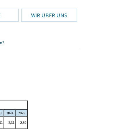
E
WIR ÜBER UNS
en?
3
2024
2025
31
2,31
2,59