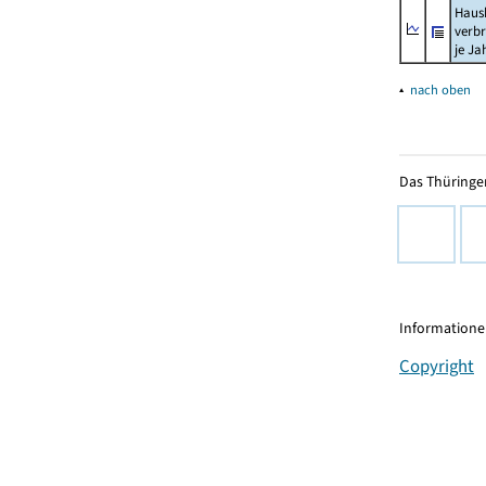
Haush
verb
je Ja
▴
nach oben
Das Thüringer
Informationen
Copyright