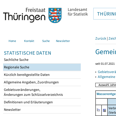
THÜRIN
Zurück
|
Zeic
Home
Kontakt
Suche
Newsletter
Gemein
STATISTISCHE DATEN
Sachliche Suche
seit 01.07.2021
Regionale Suche
▸
Gebietsver
Kürzlich bereitgestellte Daten
▸
Allgemeine
Allgemeine Angaben, Zuordnungen
Gebietsveränderungen,
Wasserentge
Änderungen zum Schlüsselverzeichnis
Definitionen und Erläuterungen
Verb
Newsletter
(Verb