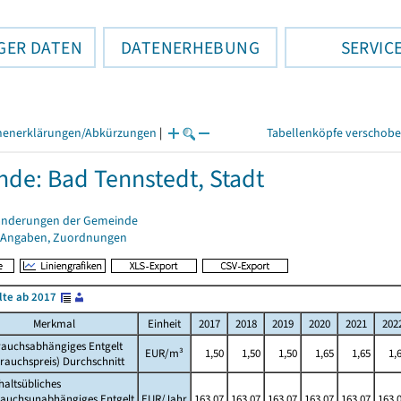
GER DATEN
DATENERHEBUNG
SERVIC
henerklärungen/Abkürzungen
|
Tabellenköpfe verschob
de: Bad Tennstedt, Stadt
änderungen der Gemeinde
 Angaben, Zuordnungen
lte ab 2017
Merkmal
Einheit
2017
2018
2019
2020
2021
202
rauchsabhängiges Entgelt
EUR/m³
1,50
1,50
1,50
1,65
1,65
1,
rauchspreis) Durchschnitt
altsübliches
rauchsunabhängiges Entgelt
EUR/Jahr
163,07
163,07
163,07
163,07
163,07
163,