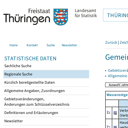
THÜRIN
Zurück
|
Zeic
Home
Kontakt
Suche
Newsletter
Gemein
STATISTISCHE DATEN
Sachliche Suche
▸
Gebietsver
Regionale Suche
▸
Allgemeine
Kürzlich bereitgestellte Daten
Allgemeine Angaben, Zuordnungen
Wasserentge
Gebietsveränderungen,
Änderungen zum Schlüsselverzeichnis
Verb
Definitionen und Erläuterungen
(Verb
Newsletter
Haush
verb