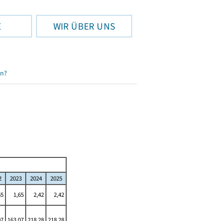
E
WIR ÜBER UNS
en?
2
2023
2024
2025
65
1,65
2,42
2,42
07
163,07
218,28
218,28