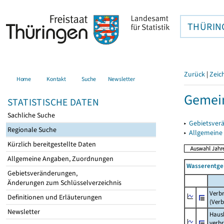
THÜRIN
Zurück
|
Zeic
Home
Kontakt
Suche
Newsletter
Gemein
STATISTISCHE DATEN
Sachliche Suche
▸
Gebietsver
Regionale Suche
▸
Allgemeine
Kürzlich bereitgestellte Daten
Allgemeine Angaben, Zuordnungen
Wasserentge
Gebietsveränderungen,
Änderungen zum Schlüsselverzeichnis
Verb
Definitionen und Erläuterungen
(Verb
Newsletter
Haush
verb