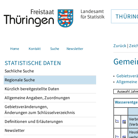
THÜRIN
Zurück
|
Zeic
Home
Kontakt
Suche
Newsletter
Gemein
STATISTISCHE DATEN
Sachliche Suche
▸
Gebietsver
Regionale Suche
▸
Allgemeine
Kürzlich bereitgestellte Daten
Allgemeine Angaben, Zuordnungen
Wasserentge
Gebietsveränderungen,
Änderungen zum Schlüsselverzeichnis
Verb
Definitionen und Erläuterungen
(Verb
Newsletter
Haush
verb