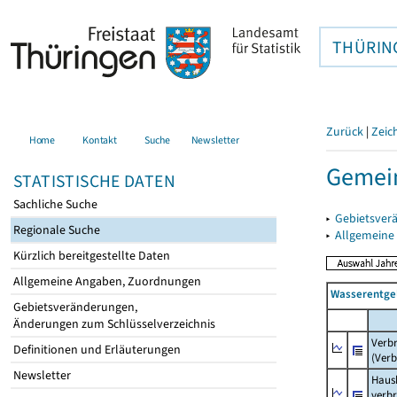
THÜRIN
Zurück
|
Zeic
Home
Kontakt
Suche
Newsletter
Gemei
STATISTISCHE DATEN
Sachliche Suche
▸
Gebietsver
Regionale Suche
▸
Allgemeine
Kürzlich bereitgestellte Daten
Allgemeine Angaben, Zuordnungen
Wasserentge
Gebietsveränderungen,
Änderungen zum Schlüsselverzeichnis
Verb
Definitionen und Erläuterungen
(Verb
Newsletter
Haush
verb