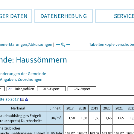
GER DATEN
DATENERHEBUNG
SERVIC
henerklärungen/Abkürzungen
|
Tabellenköpfe verschob
nde: Haussömmern
änderungen der Gemeinde
 Angaben, Zuordnungen
lte ab 2017
Merkmal
Einheit
2017
2018
2019
2020
2021
202
rauchsabhängiges Entgelt
EUR/m³
1,50
1,50
1,50
1,65
1,65
1,
rauchspreis) Durchschnitt
altsübliches
rauchsunabhängiges Entgelt
EUR/Jahr
163,07
163,07
163,07
163,07
163,07
163,