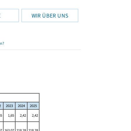
E
WIR ÜBER UNS
en?
2
2023
2024
2025
65
1,65
2,42
2,42
07
163,07
218,28
218,28