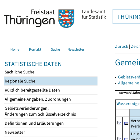
THÜRIN
Zurück
|
Zeic
Home
Kontakt
Suche
Newsletter
Gemei
STATISTISCHE DATEN
Sachliche Suche
▸
Gebietsver
Regionale Suche
▸
Allgemeine
Kürzlich bereitgestellte Daten
Allgemeine Angaben, Zuordnungen
Wasserentge
Gebietsveränderungen,
Änderungen zum Schlüsselverzeichnis
Verb
Definitionen und Erläuterungen
(Verb
Newsletter
Haush
verb