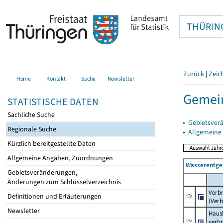
THÜRIN
Zurück
|
Zeic
Home
Kontakt
Suche
Newsletter
Gemein
STATISTISCHE DATEN
Sachliche Suche
▸
Gebietsver
Regionale Suche
▸
Allgemeine
Kürzlich bereitgestellte Daten
Allgemeine Angaben, Zuordnungen
Wasserentge
Gebietsveränderungen,
Änderungen zum Schlüsselverzeichnis
Verb
Definitionen und Erläuterungen
(Verb
Newsletter
Haush
verb