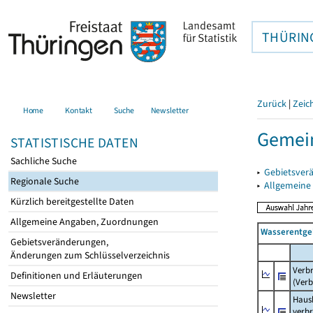
THÜRIN
Zurück
|
Zeic
Home
Kontakt
Suche
Newsletter
Gemein
STATISTISCHE DATEN
Sachliche Suche
▸
Gebietsver
Regionale Suche
▸
Allgemeine
Kürzlich bereitgestellte Daten
Allgemeine Angaben, Zuordnungen
Wasserentge
Gebietsveränderungen,
Änderungen zum Schlüsselverzeichnis
Verb
Definitionen und Erläuterungen
(Verb
Newsletter
Haush
verb