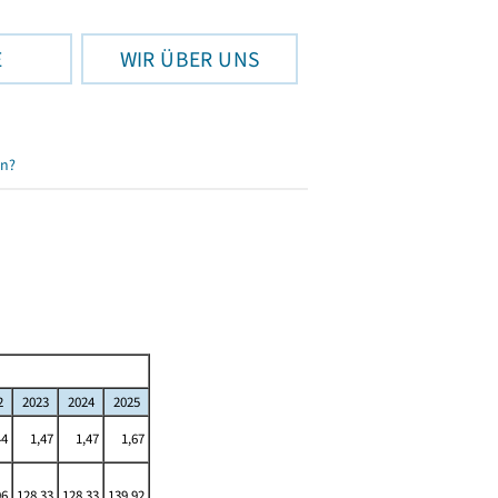
E
WIR ÜBER UNS
en?
2
2023
2024
2025
44
1,47
1,47
1,67
96
128,33
128,33
139,92