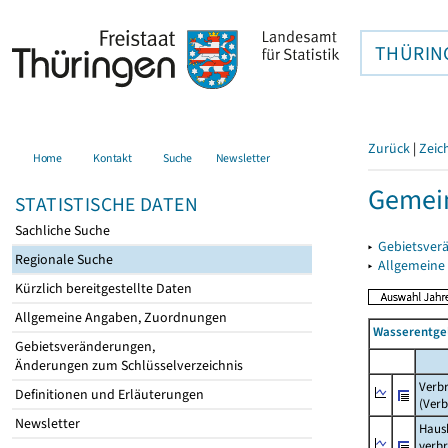
THÜRIN
Zurück
|
Zeic
Home
Kontakt
Suche
Newsletter
Gemein
STATISTISCHE DATEN
Sachliche Suche
▸
Gebietsver
Regionale Suche
▸
Allgemeine
Kürzlich bereitgestellte Daten
Allgemeine Angaben, Zuordnungen
Wasserentge
Gebietsveränderungen,
Änderungen zum Schlüsselverzeichnis
Verb
Definitionen und Erläuterungen
(Verb
Newsletter
Haush
verb