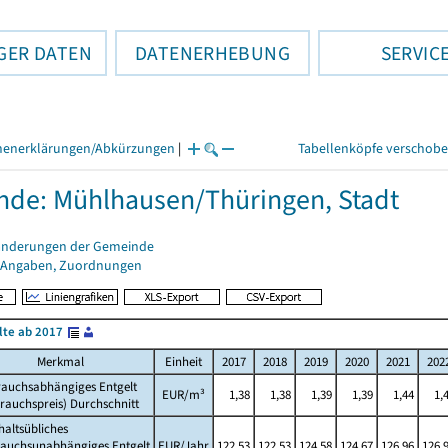
GER DATEN
DATENERHEBUNG
SERVIC
henerklärungen/Abkürzungen
|
Tabellenköpfe verschob
de: Mühlhausen/Thüringen, Stadt
änderungen der Gemeinde
 Angaben, Zuordnungen
lte ab 2017
Merkmal
Einheit
2017
2018
2019
2020
2021
202
rauchsabhängiges Entgelt
EUR/m³
1,38
1,38
1,39
1,39
1,44
1,
rauchspreis) Durchschnitt
altsübliches
rauchsunabhängiges Entgelt
EUR/Jahr
122,53
122,53
124,58
124,67
126,96
126,