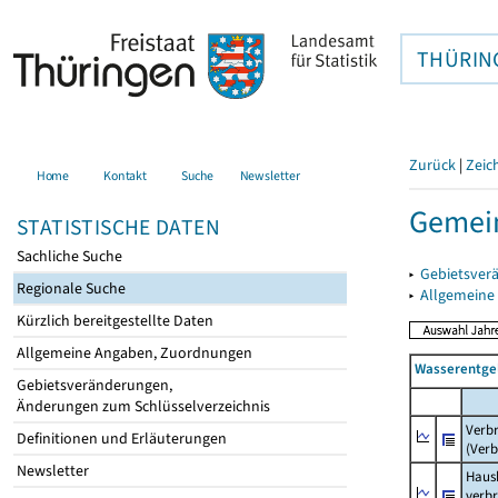
THÜRIN
Zurück
|
Zeic
Home
Kontakt
Suche
Newsletter
Gemei
STATISTISCHE DATEN
Sachliche Suche
▸
Gebietsver
Regionale Suche
▸
Allgemeine
Kürzlich bereitgestellte Daten
Allgemeine Angaben, Zuordnungen
Wasserentge
Gebietsveränderungen,
Änderungen zum Schlüsselverzeichnis
Verb
Definitionen und Erläuterungen
(Verb
Newsletter
Haush
verb