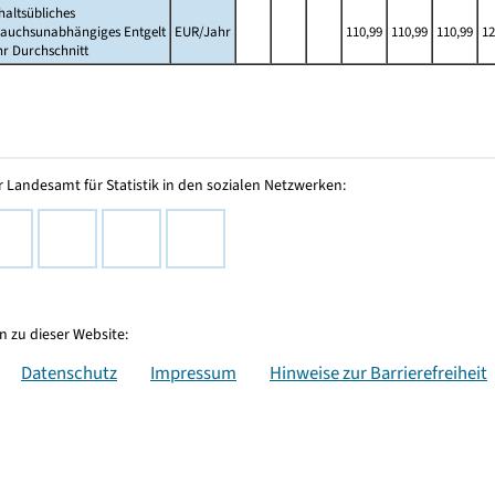
altsübliches
rauchsunabhängiges Entgelt
EUR/Jahr
110,99
110,99
110,99
12
hr Durchschnitt
 Landesamt für Statistik in den sozialen Netzwerken:
 zu dieser Website:
Datenschutz
Impressum
Hinweise zur Barrierefreiheit