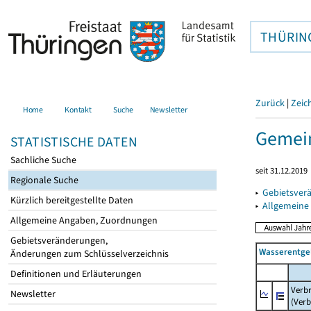
THÜRIN
Zurück
|
Zeic
Home
Kontakt
Suche
Newsletter
Gemein
STATISTISCHE DATEN
Sachliche Suche
seit 31.12.2019
Regionale Suche
▸
Gebietsver
Kürzlich bereitgestellte Daten
▸
Allgemeine
Allgemeine Angaben, Zuordnungen
Gebietsveränderungen,
Wasserentge
Änderungen zum Schlüsselverzeichnis
Definitionen und Erläuterungen
Verb
Newsletter
(Verb