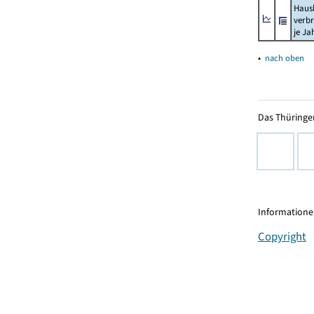
Haush
verb
je Ja
▴
nach oben
Das Thüringer
Informationen
Copyright