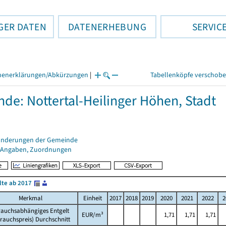
GER DATEN
DATENERHEBUNG
SERVIC
henerklärungen/Abkürzungen
|
Tabellenköpfe verschob
de: Nottertal-Heilinger Höhen, Stadt
änderungen der Gemeinde
 Angaben, Zuordnungen
lte ab 2017
Merkmal
Einheit
2017
2018
2019
2020
2021
2022
2
rauchsabhängiges Entgelt
EUR/m³
1,71
1,71
1,71
rauchspreis) Durchschnitt