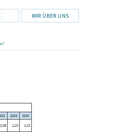
E
WIR ÜBER UNS
en?
023
2024
2025
2,08
2,22
2,22