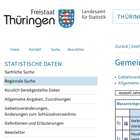
THÜRIN
Zurück
|
Zeic
Home
Kontakt
Suche
Newsletter
Gemein
STATISTISCHE DATEN
Sachliche Suche
▸
Gebietsver
Regionale Suche
▸
Allgemeine
Kürzlich bereitgestellte Daten
Allgemeine Angaben, Zuordnungen
Wasserentge
Gebietsveränderungen,
Änderungen zum Schlüsselverzeichnis
Verb
Definitionen und Erläuterungen
(Verb
Newsletter
Haush
verb