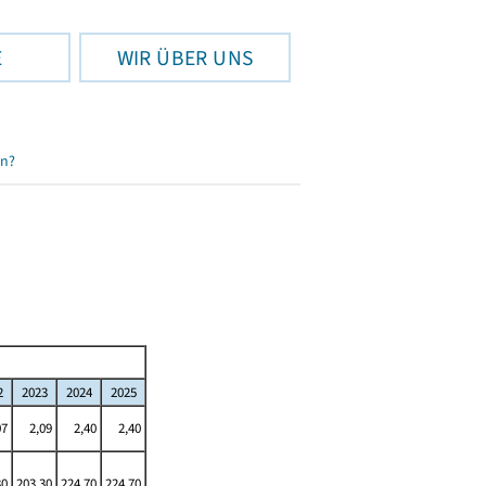
E
WIR ÜBER UNS
en?
2
2023
2024
2025
07
2,09
2,40
2,40
30
203,30
224,70
224,70