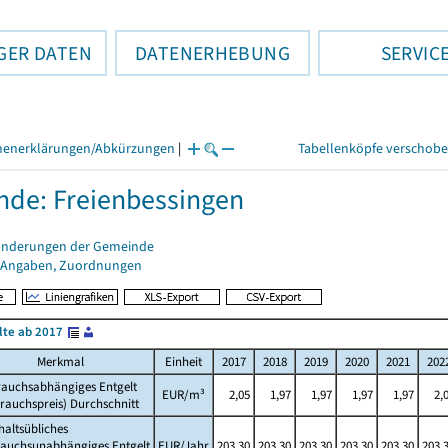
GER DATEN
DATENERHEBUNG
SERVIC
henerklärungen/Abkürzungen
|
Tabellenköpfe verschob
de: Freienbessingen
änderungen der Gemeinde
 Angaben, Zuordnungen
lte ab 2017
Merkmal
Einheit
2017
2018
2019
2020
2021
202
rauchsabhängiges Entgelt
EUR/m³
2,05
1,97
1,97
1,97
1,97
2,
rauchspreis) Durchschnitt
altsübliches
rauchsunabhängiges Entgelt
EUR/Jahr
203,30
203,30
203,30
203,30
203,30
203,