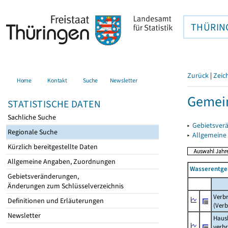
THÜRIN
Zurück
|
Zeic
Home
Kontakt
Suche
Newsletter
Gemein
STATISTISCHE DATEN
Sachliche Suche
▸
Gebietsver
Regionale Suche
▸
Allgemeine
Kürzlich bereitgestellte Daten
Allgemeine Angaben, Zuordnungen
Wasserentge
Gebietsveränderungen,
Änderungen zum Schlüsselverzeichnis
Verb
Definitionen und Erläuterungen
(Verb
Newsletter
Haush
verb