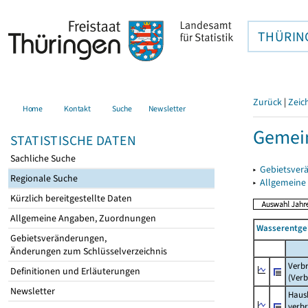
THÜRIN
Zurück
|
Zeic
Home
Kontakt
Suche
Newsletter
Gemein
STATISTISCHE DATEN
Sachliche Suche
▸
Gebietsver
Regionale Suche
▸
Allgemeine
Kürzlich bereitgestellte Daten
Allgemeine Angaben, Zuordnungen
Wasserentge
Gebietsveränderungen,
Änderungen zum Schlüsselverzeichnis
Verb
Definitionen und Erläuterungen
(Verb
Newsletter
Haush
verb