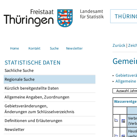
THÜRIN
Zurück
|
Zeic
Home
Kontakt
Suche
Newsletter
Gemein
STATISTISCHE DATEN
Sachliche Suche
▸
Gebietsver
Regionale Suche
▸
Allgemeine
Kürzlich bereitgestellte Daten
Allgemeine Angaben, Zuordnungen
Wasserentge
Gebietsveränderungen,
Änderungen zum Schlüsselverzeichnis
Verb
Definitionen und Erläuterungen
(Verb
Newsletter
Haush
verb