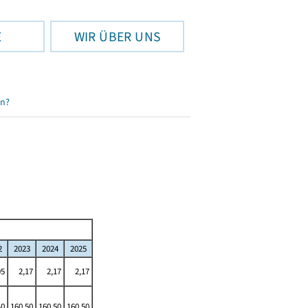
E
WIR ÜBER UNS
en?
2
2023
2024
2025
95
2,17
2,17
2,17
40
160,50
160,50
160,50