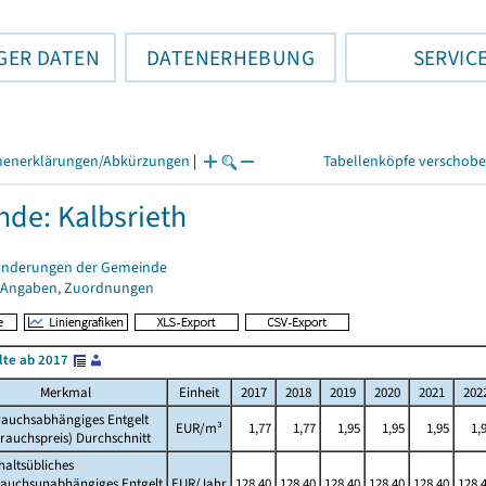
GER DATEN
DATENERHEBUNG
SERVIC
henerklärungen/Abkürzungen
|
Tabellenköpfe verschob
de: Kalbsrieth
änderungen der Gemeinde
 Angaben, Zuordnungen
lte ab 2017
Merkmal
Einheit
2017
2018
2019
2020
2021
202
rauchsabhängiges Entgelt
EUR/m³
1,77
1,77
1,95
1,95
1,95
1,
rauchspreis) Durchschnitt
altsübliches
rauchsunabhängiges Entgelt
EUR/Jahr
128,40
128,40
128,40
128,40
128,40
128,