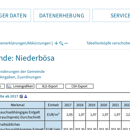
GER DATEN
DATENERHEBUNG
SERVIC
henerklärungen/Abkürzungen
|
Tabellenköpfe verschob
nde: Niederbösa
änderungen der Gemeinde
 Angaben, Zuordnungen
lte ab 2017
Merkmal
Einheit
2017
2018
2019
2020
2021
202
rauchsabhängiges Entgelt
EUR/m³
2,05
1,97
1,97
1,97
1,97
2,
rauchspreis) Durchschnitt
altsübliches
rauchsunabhängiges Entgelt
EUR/Jahr
203,30
203,30
203,30
203,30
203,30
203,