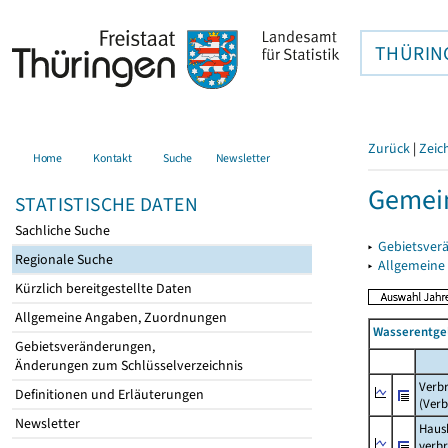
THÜRIN
Zurück
|
Zeic
Home
Kontakt
Suche
Newsletter
Gemei
STATISTISCHE DATEN
Sachliche Suche
▸
Gebietsver
Regionale Suche
▸
Allgemeine
Kürzlich bereitgestellte Daten
Allgemeine Angaben, Zuordnungen
Wasserentge
Gebietsveränderungen,
Änderungen zum Schlüsselverzeichnis
Verb
Definitionen und Erläuterungen
(Verb
Newsletter
Haush
verb