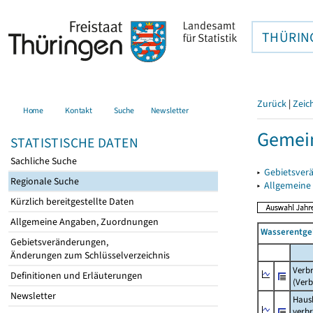
THÜRIN
Zurück
|
Zeic
Home
Kontakt
Suche
Newsletter
Gemein
STATISTISCHE DATEN
Sachliche Suche
▸
Gebietsver
Regionale Suche
▸
Allgemeine
Kürzlich bereitgestellte Daten
Allgemeine Angaben, Zuordnungen
Wasserentge
Gebietsveränderungen,
Änderungen zum Schlüsselverzeichnis
Verb
Definitionen und Erläuterungen
(Verb
Newsletter
Haush
verb