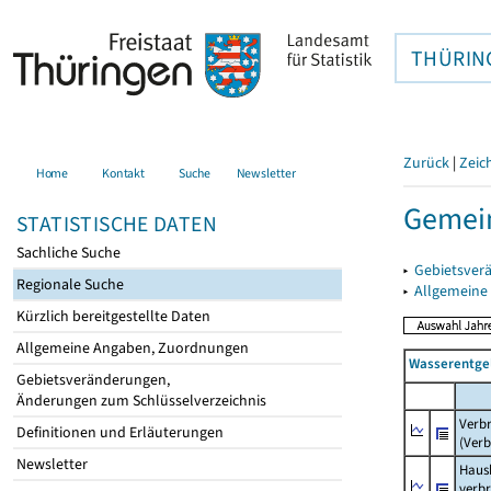
THÜRIN
Zurück
|
Zeic
Home
Kontakt
Suche
Newsletter
Gemein
STATISTISCHE DATEN
Sachliche Suche
▸
Gebietsver
Regionale Suche
▸
Allgemeine
Kürzlich bereitgestellte Daten
Allgemeine Angaben, Zuordnungen
Wasserentge
Gebietsveränderungen,
Änderungen zum Schlüsselverzeichnis
Verb
Definitionen und Erläuterungen
(Verb
Newsletter
Haush
verb