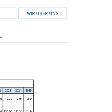
E
WIR ÜBER UNS
en?
2
2023
2024
2025
10
2,10
2,94
2,94
00
120,00
141,24
141,24