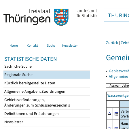
THÜRIN
Zurück
|
Zeic
Home
Kontakt
Suche
Newsletter
Gemein
STATISTISCHE DATEN
Sachliche Suche
▸
Gebietsver
Regionale Suche
▸
Allgemeine
Kürzlich bereitgestellte Daten
Allgemeine Angaben, Zuordnungen
Wasserentge
Gebietsveränderungen,
Änderungen zum Schlüsselverzeichnis
Verb
Definitionen und Erläuterungen
(Verb
Newsletter
Haush
verb