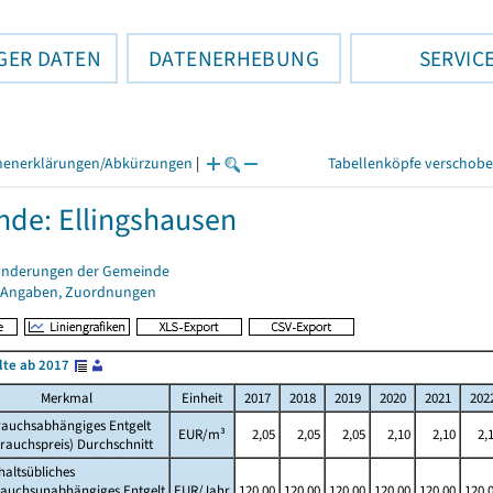
GER DATEN
DATENERHEBUNG
SERVIC
henerklärungen/Abkürzungen
|
Tabellenköpfe verschob
de: Ellingshausen
änderungen der Gemeinde
 Angaben, Zuordnungen
lte ab 2017
Merkmal
Einheit
2017
2018
2019
2020
2021
202
rauchsabhängiges Entgelt
EUR/m³
2,05
2,05
2,05
2,10
2,10
2,
rauchspreis) Durchschnitt
altsübliches
rauchsunabhängiges Entgelt
EUR/Jahr
120,00
120,00
120,00
120,00
120,00
120,