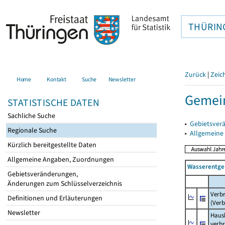
THÜRIN
Zurück
|
Zeic
Home
Kontakt
Suche
Newsletter
Gemei
STATISTISCHE DATEN
Sachliche Suche
▸
Gebietsver
Regionale Suche
▸
Allgemeine
Kürzlich bereitgestellte Daten
Allgemeine Angaben, Zuordnungen
Wasserentge
Gebietsveränderungen,
Änderungen zum Schlüsselverzeichnis
Verb
Definitionen und Erläuterungen
(Verb
Newsletter
Haush
verb