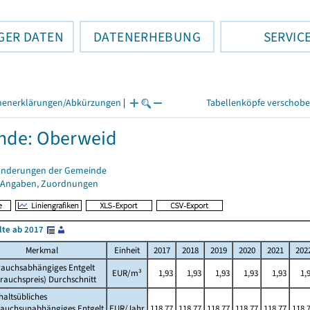
GER DATEN
DATENERHEBUNG
SERVIC
henerklärungen/Abkürzungen
|
Tabellenköpfe verschob
nde: Oberweid
änderungen der Gemeinde
 Angaben, Zuordnungen
lte ab 2017
Merkmal
Einheit
2017
2018
2019
2020
2021
202
rauchsabhängiges Entgelt
EUR/m³
1,93
1,93
1,93
1,93
1,93
1,
rauchspreis) Durchschnitt
altsübliches
rauchsunabhängiges Entgelt
EUR/Jahr
118,77
118,77
118,77
118,77
118,77
118,