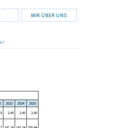
E
WIR ÜBER UNS
en?
2
2023
2024
2025
93
2,40
2,40
2,40
77
141,24
141,24
205,44