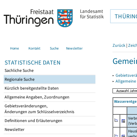
THÜRIN
Zurück
|
Zeic
Home
Kontakt
Suche
Newsletter
Gemei
STATISTISCHE DATEN
Sachliche Suche
▸
Gebietsver
Regionale Suche
▸
Allgemeine
Kürzlich bereitgestellte Daten
Allgemeine Angaben, Zuordnungen
Wasserentge
Gebietsveränderungen,
Änderungen zum Schlüsselverzeichnis
Verb
Definitionen und Erläuterungen
(Verb
Newsletter
Haush
verb