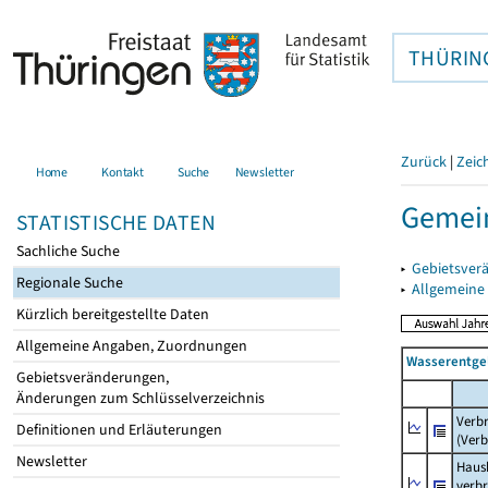
THÜRIN
Zurück
|
Zeic
Home
Kontakt
Suche
Newsletter
Gemei
STATISTISCHE DATEN
Sachliche Suche
▸
Gebietsver
Regionale Suche
▸
Allgemeine
Kürzlich bereitgestellte Daten
Allgemeine Angaben, Zuordnungen
Wasserentge
Gebietsveränderungen,
Änderungen zum Schlüsselverzeichnis
Verb
Definitionen und Erläuterungen
(Verb
Newsletter
Haush
verb