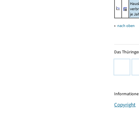
Haush
verb
je Ja
▴
nach oben
Das Thüringer
Informationen
Copyright