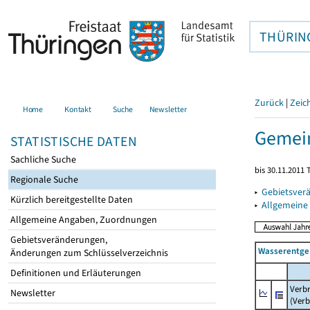
THÜRIN
Zurück
|
Zeic
Home
Kontakt
Suche
Newsletter
Gemein
STATISTISCHE DATEN
Sachliche Suche
bis 30.11.2011 
Regionale Suche
▸
Gebietsver
Kürzlich bereitgestellte Daten
▸
Allgemeine
Allgemeine Angaben, Zuordnungen
Gebietsveränderungen,
Wasserentge
Änderungen zum Schlüsselverzeichnis
Definitionen und Erläuterungen
Verb
Newsletter
(Verb