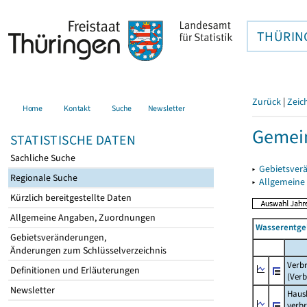
THÜRIN
Zurück
|
Zeic
Home
Kontakt
Suche
Newsletter
Gemein
STATISTISCHE DATEN
Sachliche Suche
▸
Gebietsver
Regionale Suche
▸
Allgemeine
Kürzlich bereitgestellte Daten
Allgemeine Angaben, Zuordnungen
Wasserentge
Gebietsveränderungen,
Änderungen zum Schlüsselverzeichnis
Verb
Definitionen und Erläuterungen
(Verb
Newsletter
Haush
verb