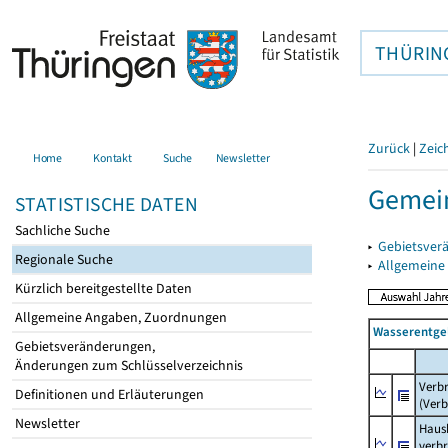
THÜRIN
Zurück
|
Zeic
Home
Kontakt
Suche
Newsletter
Gemein
STATISTISCHE DATEN
Sachliche Suche
▸
Gebietsver
Regionale Suche
▸
Allgemeine
Kürzlich bereitgestellte Daten
Allgemeine Angaben, Zuordnungen
Wasserentge
Gebietsveränderungen,
Änderungen zum Schlüsselverzeichnis
Verb
Definitionen und Erläuterungen
(Verb
Newsletter
Haush
verb