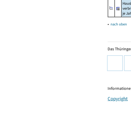
Haush
verb
je Ja
▴
nach oben
Das Thüringer
Informationen
Copyright