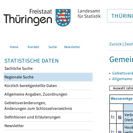
THÜRIN
Zurück
|
Zeic
Home
Kontakt
Suche
Newsletter
Gemein
STATISTISCHE DATEN
Sachliche Suche
▸
Gebietsver
Regionale Suche
▸
Allgemeine
Kürzlich bereitgestellte Daten
Allgemeine Angaben, Zuordnungen
Wasserentge
Gebietsveränderungen,
Änderungen zum Schlüsselverzeichnis
Verb
Definitionen und Erläuterungen
(Verb
Newsletter
Haush
verb