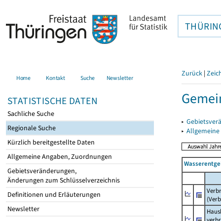
THÜRIN
Zurück
|
Zeic
Home
Kontakt
Suche
Newsletter
Gemein
STATISTISCHE DATEN
Sachliche Suche
▸
Gebietsver
Regionale Suche
▸
Allgemeine
Kürzlich bereitgestellte Daten
Allgemeine Angaben, Zuordnungen
Wasserentge
Gebietsveränderungen,
Änderungen zum Schlüsselverzeichnis
Verb
Definitionen und Erläuterungen
(Verb
Newsletter
Haush
verb