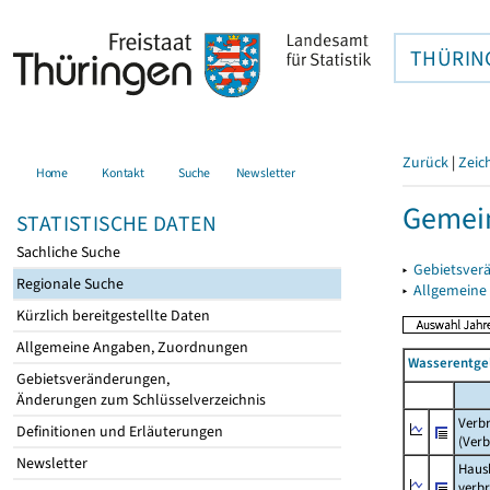
THÜRIN
Zurück
|
Zeic
Home
Kontakt
Suche
Newsletter
Gemein
STATISTISCHE DATEN
Sachliche Suche
▸
Gebietsver
Regionale Suche
▸
Allgemeine
Kürzlich bereitgestellte Daten
Allgemeine Angaben, Zuordnungen
Wasserentge
Gebietsveränderungen,
Änderungen zum Schlüsselverzeichnis
Verb
Definitionen und Erläuterungen
(Verb
Newsletter
Haush
verb