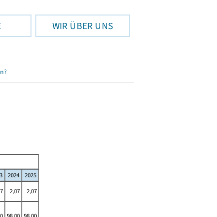
E
WIR ÜBER UNS
en?
3
2024
2025
07
2,07
2,07
00
98,00
98,00