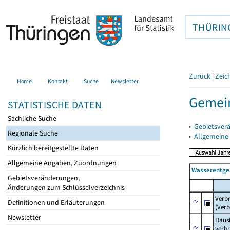
THÜRIN
Zurück
|
Zeic
Home
Kontakt
Suche
Newsletter
Gemein
STATISTISCHE DATEN
Sachliche Suche
▸
Gebietsver
Regionale Suche
▸
Allgemeine
Kürzlich bereitgestellte Daten
Allgemeine Angaben, Zuordnungen
Wasserentge
Gebietsveränderungen,
Änderungen zum Schlüsselverzeichnis
Verb
Definitionen und Erläuterungen
(Verb
Newsletter
Haush
verb