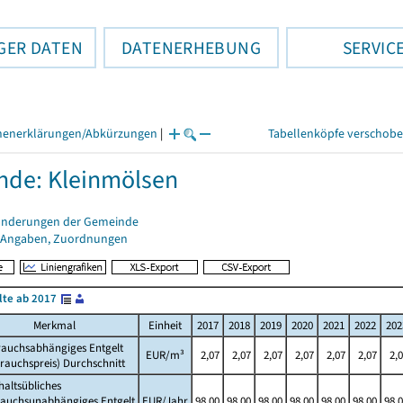
GER DATEN
DATENERHEBUNG
SERVIC
henerklärungen/Abkürzungen
|
Tabellenköpfe verschob
de: Kleinmölsen
änderungen der Gemeinde
 Angaben, Zuordnungen
lte ab 2017
Merkmal
Einheit
2017
2018
2019
2020
2021
2022
202
rauchsabhängiges Entgelt
EUR/m³
2,07
2,07
2,07
2,07
2,07
2,07
2,
rauchspreis) Durchschnitt
altsübliches
rauchsunabhängiges Entgelt
EUR/Jahr
98,00
98,00
98,00
98,00
98,00
98,00
98,