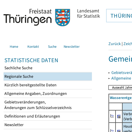
THÜRIN
Zurück
|
Zeic
Home
Kontakt
Suche
Newsletter
Gemei
STATISTISCHE DATEN
Sachliche Suche
▸
Gebietsver
Regionale Suche
▸
Allgemeine
Kürzlich bereitgestellte Daten
Allgemeine Angaben, Zuordnungen
Wasserentge
Gebietsveränderungen,
Änderungen zum Schlüsselverzeichnis
Verb
Definitionen und Erläuterungen
(Verb
Newsletter
Haush
verb