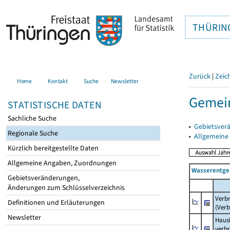
THÜRIN
Zurück
|
Zeic
Home
Kontakt
Suche
Newsletter
Gemei
STATISTISCHE DATEN
Sachliche Suche
▸
Gebietsver
Regionale Suche
▸
Allgemeine
Kürzlich bereitgestellte Daten
Allgemeine Angaben, Zuordnungen
Wasserentge
Gebietsveränderungen,
Änderungen zum Schlüsselverzeichnis
Verb
Definitionen und Erläuterungen
(Verb
Newsletter
Haush
verb