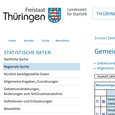
THÜRIN
Zurück
|
Zeic
Home
Kontakt
Suche
Newsletter
Gemei
STATISTISCHE DATEN
Sachliche Suche
▸
Gebietsver
Regionale Suche
▸
Allgemeine
Kürzlich bereitgestellte Daten
Allgemeine Angaben, Zuordnungen
Wasserentge
Gebietsveränderungen,
Änderungen zum Schlüsselverzeichnis
Verb
Definitionen und Erläuterungen
(Verb
Newsletter
Haush
verb