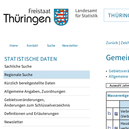
THÜRIN
Zurück
|
Zeic
Home
Kontakt
Suche
Newsletter
Gemei
STATISTISCHE DATEN
Sachliche Suche
▸
Gebietsver
Regionale Suche
▸
Allgemeine
Kürzlich bereitgestellte Daten
Allgemeine Angaben, Zuordnungen
Wasserentge
Gebietsveränderungen,
Änderungen zum Schlüsselverzeichnis
Verb
Definitionen und Erläuterungen
(Verb
Newsletter
Haush
verb