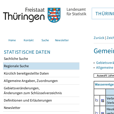
THÜRIN
Zurück
|
Zeic
Home
Kontakt
Suche
Newsletter
Gemei
STATISTISCHE DATEN
Sachliche Suche
▸
Gebietsver
Regionale Suche
▸
Allgemeine
Kürzlich bereitgestellte Daten
Allgemeine Angaben, Zuordnungen
Wasserentge
Gebietsveränderungen,
Änderungen zum Schlüsselverzeichnis
Verb
Definitionen und Erläuterungen
(Verb
Newsletter
Haush
verb