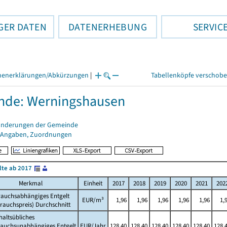
GER DATEN
DATENERHEBUNG
SERVIC
henerklärungen/Abkürzungen
|
Tabellenköpfe verschob
nde: Werningshausen
änderungen der Gemeinde
 Angaben, Zuordnungen
lte ab 2017
Merkmal
Einheit
2017
2018
2019
2020
2021
202
rauchsabhängiges Entgelt
EUR/m³
1,96
1,96
1,96
1,96
1,96
1,
rauchspreis) Durchschnitt
altsübliches
rauchsunabhängiges Entgelt
EUR/Jahr
128,40
128,40
128,40
128,40
128,40
128,