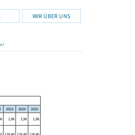
E
WIR ÜBER UNS
en?
2
2023
2024
2025
96
1,96
1,96
1,96
40
128,40
128,40
128,40