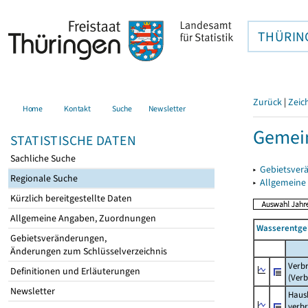
THÜRIN
Zurück
|
Zeic
Home
Kontakt
Suche
Newsletter
Gemei
STATISTISCHE DATEN
Sachliche Suche
▸
Gebietsver
Regionale Suche
▸
Allgemeine
Kürzlich bereitgestellte Daten
Allgemeine Angaben, Zuordnungen
Wasserentge
Gebietsveränderungen,
Änderungen zum Schlüsselverzeichnis
Verb
Definitionen und Erläuterungen
(Verb
Newsletter
Haush
verb