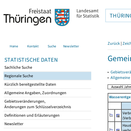
THÜRIN
Zurück
|
Zeic
Home
Kontakt
Suche
Newsletter
Gemein
STATISTISCHE DATEN
Sachliche Suche
▸
Gebietsver
Regionale Suche
▸
Allgemeine
Kürzlich bereitgestellte Daten
Allgemeine Angaben, Zuordnungen
Wasserentge
Gebietsveränderungen,
Änderungen zum Schlüsselverzeichnis
Verb
Definitionen und Erläuterungen
(Verb
Newsletter
Haush
verb