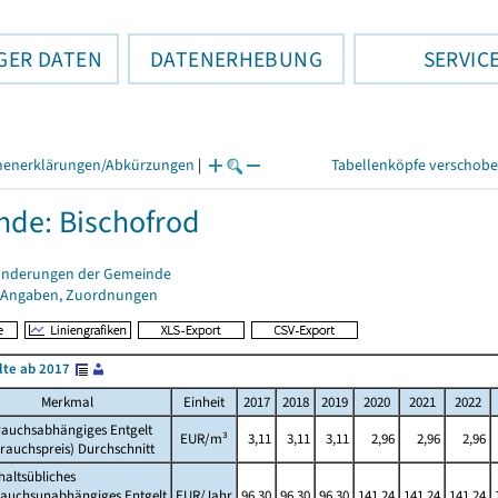
GER DATEN
DATENERHEBUNG
SERVIC
henerklärungen/Abkürzungen
|
Tabellenköpfe verschob
de: Bischofrod
änderungen der Gemeinde
 Angaben, Zuordnungen
lte ab 2017
Merkmal
Einheit
2017
2018
2019
2020
2021
2022
rauchsabhängiges Entgelt
EUR/m³
3,11
3,11
3,11
2,96
2,96
2,96
rauchspreis) Durchschnitt
altsübliches
rauchsunabhängiges Entgelt
EUR/Jahr
96,30
96,30
96,30
141,24
141,24
141,24