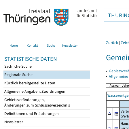
THÜRIN
Zurück
|
Zeic
Home
Kontakt
Suche
Newsletter
Gemei
STATISTISCHE DATEN
Sachliche Suche
▸
Gebietsver
Regionale Suche
▸
Allgemeine
Kürzlich bereitgestellte Daten
Allgemeine Angaben, Zuordnungen
Wasserentge
Gebietsveränderungen,
Änderungen zum Schlüsselverzeichnis
Verb
Definitionen und Erläuterungen
(Verb
Newsletter
Haush
verb