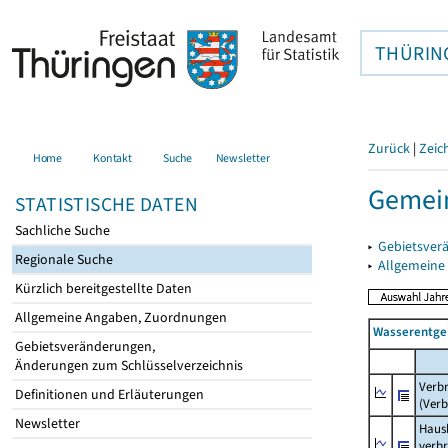
THÜRIN
Zurück
|
Zeic
Home
Kontakt
Suche
Newsletter
Gemei
STATISTISCHE DATEN
Sachliche Suche
▸
Gebietsver
Regionale Suche
▸
Allgemeine
Kürzlich bereitgestellte Daten
Allgemeine Angaben, Zuordnungen
Wasserentge
Gebietsveränderungen,
Änderungen zum Schlüsselverzeichnis
Verb
Definitionen und Erläuterungen
(Verb
Newsletter
Haush
verb