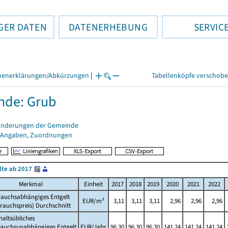
GER DATEN
DATENERHEBUNG
SERVIC
henerklärungen/Abkürzungen
|
Tabellenköpfe verschob
nde: Grub
änderungen der Gemeinde
 Angaben, Zuordnungen
lte ab 2017
Merkmal
Einheit
2017
2018
2019
2020
2021
2022
rauchsabhängiges Entgelt
EUR/m³
3,11
3,11
3,11
2,96
2,96
2,96
rauchspreis) Durchschnitt
altsübliches
rauchsunabhängiges Entgelt
EUR/Jahr
96,30
96,30
96,30
141,24
141,24
141,24