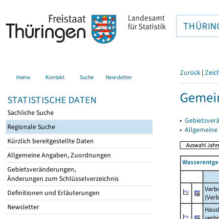
THÜRIN
Zurück
|
Zeic
Home
Kontakt
Suche
Newsletter
Gemei
STATISTISCHE DATEN
Sachliche Suche
▸
Gebietsver
Regionale Suche
▸
Allgemeine
Kürzlich bereitgestellte Daten
Allgemeine Angaben, Zuordnungen
Wasserentge
Gebietsveränderungen,
Änderungen zum Schlüsselverzeichnis
Verb
Definitionen und Erläuterungen
(Verb
Newsletter
Haush
verb