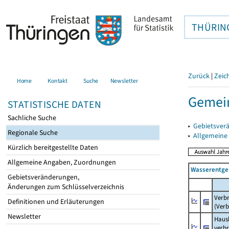
THÜRIN
Zurück
|
Zeic
Home
Kontakt
Suche
Newsletter
Gemein
STATISTISCHE DATEN
Sachliche Suche
▸
Gebietsver
Regionale Suche
▸
Allgemeine
Kürzlich bereitgestellte Daten
Allgemeine Angaben, Zuordnungen
Wasserentge
Gebietsveränderungen,
Änderungen zum Schlüsselverzeichnis
Verb
Definitionen und Erläuterungen
(Verb
Newsletter
Haush
verb