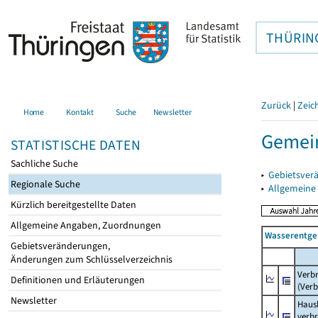
THÜRIN
Zurück
|
Zeic
Home
Kontakt
Suche
Newsletter
Gemein
STATISTISCHE DATEN
Sachliche Suche
▸
Gebietsver
Regionale Suche
▸
Allgemeine
Kürzlich bereitgestellte Daten
Allgemeine Angaben, Zuordnungen
Wasserentge
Gebietsveränderungen,
Änderungen zum Schlüsselverzeichnis
Verb
Definitionen und Erläuterungen
(Verb
Newsletter
Haush
verb