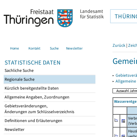
THÜRIN
Zurück
|
Zeic
Home
Kontakt
Suche
Newsletter
Gemein
STATISTISCHE DATEN
Sachliche Suche
▸
Gebietsver
Regionale Suche
▸
Allgemeine
Kürzlich bereitgestellte Daten
Allgemeine Angaben, Zuordnungen
Wasserentge
Gebietsveränderungen,
Änderungen zum Schlüsselverzeichnis
Verb
Definitionen und Erläuterungen
(Verb
Newsletter
Haush
verb