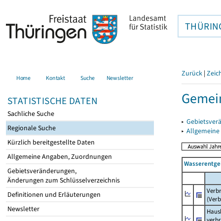
THÜRIN
Zurück
|
Zeic
Home
Kontakt
Suche
Newsletter
Gemein
STATISTISCHE DATEN
Sachliche Suche
▸
Gebietsver
Regionale Suche
▸
Allgemeine
Kürzlich bereitgestellte Daten
Allgemeine Angaben, Zuordnungen
Wasserentge
Gebietsveränderungen,
Änderungen zum Schlüsselverzeichnis
Verb
Definitionen und Erläuterungen
(Verb
Newsletter
Haush
verb