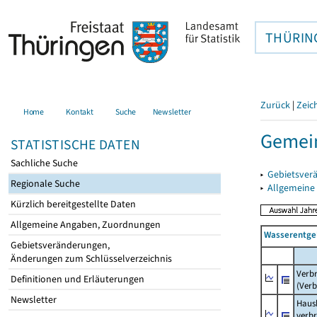
THÜRIN
Zurück
|
Zeic
Home
Kontakt
Suche
Newsletter
Gemei
STATISTISCHE DATEN
Sachliche Suche
▸
Gebietsver
Regionale Suche
▸
Allgemeine
Kürzlich bereitgestellte Daten
Allgemeine Angaben, Zuordnungen
Wasserentge
Gebietsveränderungen,
Änderungen zum Schlüsselverzeichnis
Verb
Definitionen und Erläuterungen
(Verb
Newsletter
Haush
verb