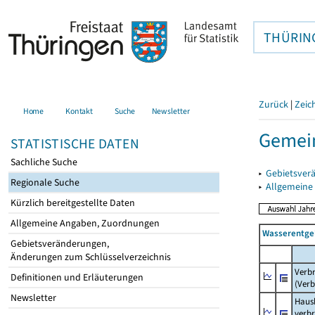
THÜRIN
Zurück
|
Zeic
Home
Kontakt
Suche
Newsletter
Gemein
STATISTISCHE DATEN
Sachliche Suche
▸
Gebietsver
Regionale Suche
▸
Allgemeine
Kürzlich bereitgestellte Daten
Allgemeine Angaben, Zuordnungen
Wasserentge
Gebietsveränderungen,
Änderungen zum Schlüsselverzeichnis
Verb
Definitionen und Erläuterungen
(Verb
Newsletter
Haush
verb