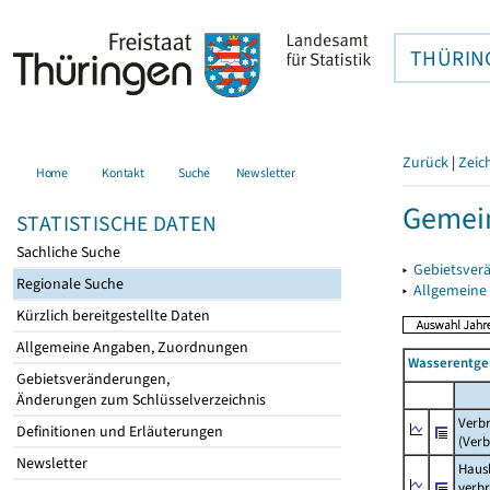
THÜRIN
Zurück
|
Zeic
Home
Kontakt
Suche
Newsletter
Gemei
STATISTISCHE DATEN
Sachliche Suche
▸
Gebietsver
Regionale Suche
▸
Allgemeine
Kürzlich bereitgestellte Daten
Allgemeine Angaben, Zuordnungen
Wasserentge
Gebietsveränderungen,
Änderungen zum Schlüsselverzeichnis
Verb
Definitionen und Erläuterungen
(Verb
Newsletter
Haush
verb